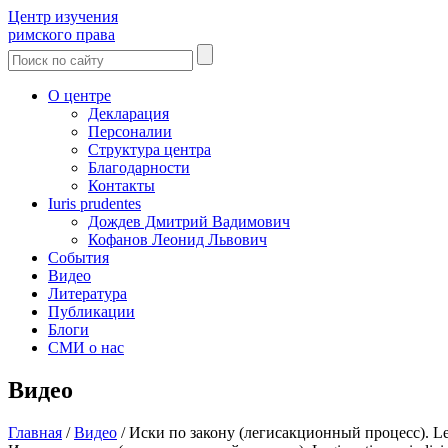
Центр изучения
римского права
О центре
Декларация
Персоналии
Структура центра
Благодарности
Контакты
Iuris prudentes
Дождев Дмитрий Вадимович
Кофанов Леонид Львович
События
Видео
Литература
Публикации
Блоги
СМИ о нас
Видео
Главная
/
Видео
/
Иски по закону (легисакционный процесс). Legis