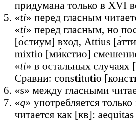
придумана только в XVI в
«
ti
» перед гласным читаетс
«
ti
» перед гласным, но по
[о́стиум] вход, Attius [а́
mixtio [ми́кстио] смешени
«
ti
» в остальных случаях [т
Сравни: cons
ti
tu
ti
o [конс
т
«s» между гласными читаетс
«
q
» употребляется только
читается как [кв]: aequitas