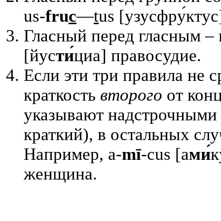
us-
fru
c
—
t
us [узусфру́ктус
Гласный перед гласным – 
[йус
т
и́
циа] правосудие.
Если эти три правила не с
краткость
второго
от конц
указывают надстрочными 
краткий), в остальных слу
Например, a-
m
ī
-cus [а
ми́
к
женщина.