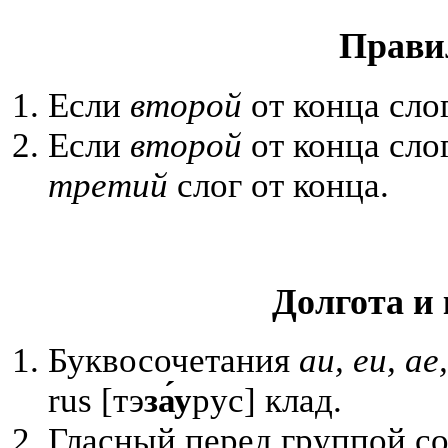
Прави
Если
второй
от конца сло
Если
второй
от конца сло
третий
слог от конца.
Долгота и 
Буквосочетания
au
,
eu
,
ae
rus [тэ
з
а́у
рус] клад.
Гласный перед группой со