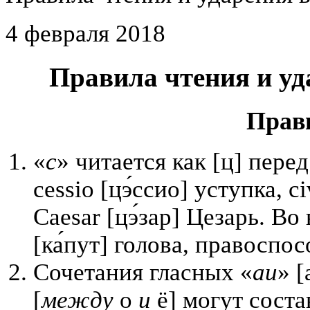
4 февраля 2018
Правила чтения и уд
Прав
«
с
» читается как [ц] перед
cessio [цэ́ссио] уступка, c
Caesar [цэ́зар] Цезарь. Во
[ка́пут] голова, правоспос
Сочетания гласных «
au
» [
[
между
о
и
ё] могут соста