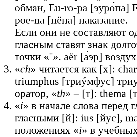
обман, Eu-ro-pa [эуро́па] Е
poe-na [пёна] наказание.
Если они не составляют о
гласным ставят знак долго
точки «¨». aër [а́эр] возду
«
ch
» читается как [х]: char
triumphus [триýмфус] три
оратор, «
th
» – [т]: thema [
«
i
» в начале слова перед 
гласными [й]: ius [йус], m
положениях «
i
» в учебных