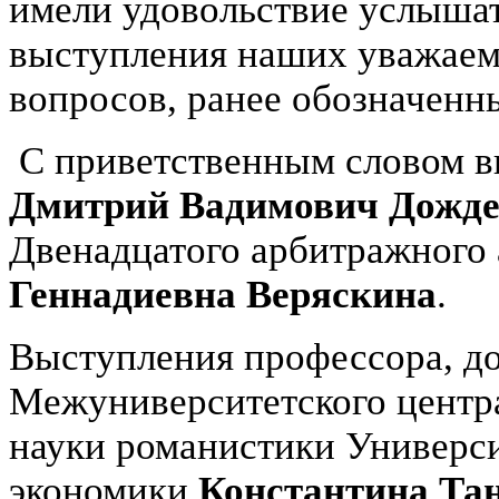
имели удовольствие услышат
выступления наших уважаемы
вопросов, ранее обозначенн
С приветственным словом вы
Дмитрий Вадимович Дожд
Двенадцатого арбитражного
Геннадиевна Веряскина
.
Выступления профессора, до
Межуниверситетского центра
науки романистики Универс
экономики
Константина Та