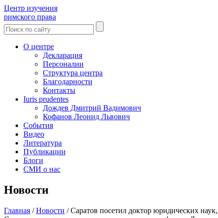
Центр изучения
римского права
О центре
Декларация
Персоналии
Структура центра
Благодарности
Контакты
Iuris prudentes
Дождев Дмитрий Вадимович
Кофанов Леонид Львович
События
Видео
Литература
Публикации
Блоги
СМИ о нас
Новости
Главная
/
Новости
/
Саратов посетил доктор юридических наук