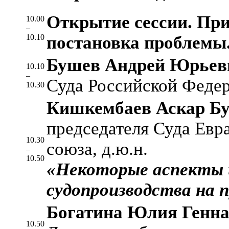
Открытие сессии. При
10.00
–
10.10
постановка проблемы
Бушев Андрей Юрьев
10.10
–
Суда Российской Федер
10.30
Кишкембаев Аскар Бу
председателя Суда Евр
10.30
союза, д.ю.н.
–
10.50
«Некоторые аспекты 
судопроизводства на 
Богатина Юлия Генна
10.50