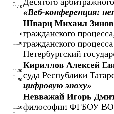
Десятого арбитражного
–
11.10
«Веб-конференция: не
Шварц Михаил Зинов
гражданского процесса
11.10
–
гражданского процесс
11.30
Петербургский государ
Кириллов Алексей Ев
11.30
суда Республики Татар
–
11.50
цифровую эпоху»
Невважай Игорь Дми
философии ФГБОУ ВО «
11.50
–