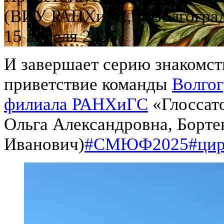
(ВИУ РАНХиГС, г. Волгоград
15 апреля 2025
И завершает серию знакомст
приветствие команды
Волгог
филиала РАНХиГС
«Глоссат
Ольга Александровна, Борте
Иванович)
#СМЮФ2025
#ци