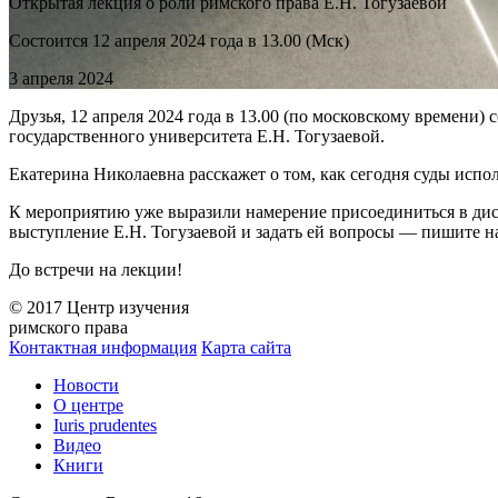
Открытая лекция о роли римского права Е.Н. Тогузаевой
Состоится 12 апреля 2024 года в 13.00 (Мск)
3 апреля 2024
Друзья, 12 апреля 2024 года в 13.00 (по московскому времени)
государственного университета Е.Н. Тогузаевой.
Екатерина Николаевна расскажет о том, как сегодня суды испол
К мероприятию уже выразили намерение присоединиться в дист
выступление Е.Н. Тогузаевой и задать ей вопросы — пишите н
До встречи на лекции!
© 2017 Центр изучения
римского права
Контактная информация
Карта сайта
Новости
О центре
Iuris prudentes
Видео
Книги