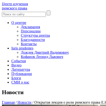
Центр изучения
римского права
О центре
Декларация
Персоналии
Структура центра
Благодарности
Контакты
Iuris prudentes
Дождев Дмитрий Вадимович
Кофанов Леонид Львович
События
Видео
Литература
Публикации
Блоги
СМИ о нас
Новости
Главная
/
Новости
/
Открытая лекция о роли римского права Е.