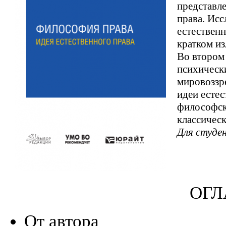
представл
права. Ис
естествен
кратком и
Во втором
психическ
мировоззр
идеи естес
философск
классичес
Для студе
ОГЛ
От автора