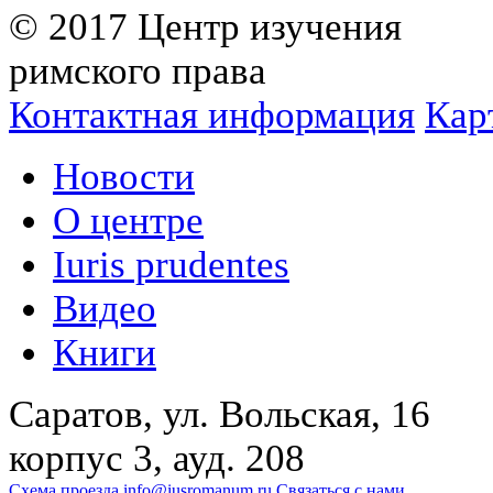
© 2017 Центр изучения
римского права
Контактная информация
Кар
Новости
О центре
Iuris prudentes
Видео
Книги
Саратов, ул. Вольская, 16
корпус 3, ауд. 208
Схема проезда
info@iusromanum.ru
Связаться с нами