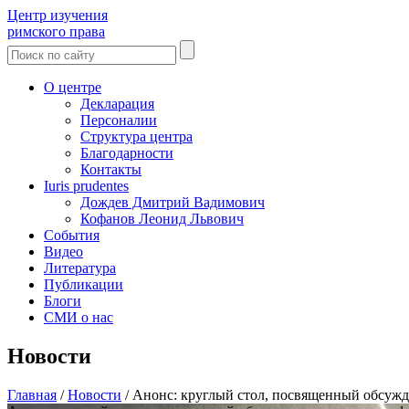
Центр изучения
римского права
О центре
Декларация
Персоналии
Структура центра
Благодарности
Контакты
Iuris prudentes
Дождев Дмитрий Вадимович
Кофанов Леонид Львович
События
Видео
Литература
Публикации
Блоги
СМИ о нас
Новости
Главная
/
Новости
/
Анонс: круглый стол, посвященный обсужд