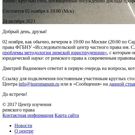
Анонс: круглый стол, посвященный обсуждению доклада проф
Состоится 02 ноября в 19.00 (Мск)
24 октября 2023
Добрый день, друзья!
02 ноября, как обычно, вечером в 19:00 по Москве (20:00 по С
права ФГБНУ «Исследовательский центр частного права им. С
проблемы методологии римской юриспруденции»
, с которым 
юридической науке: от римского права к современным правовы
Дмитрий Вадимович ответит в первую очередь на вопросы, кот
Ссылку для подключения постоянным участникам круглых стол
Центра
info@iusromanum.ru
или в «Сообщения» на
данной стра
До встречи!
© 2017 Центр изучения
римского права
Контактная информация
Карта сайта
Новости
О центре