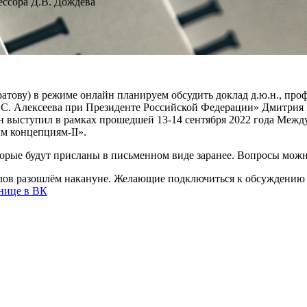
ессора Д.В. Дождева
аратову) в режиме онлайн планируем обсудить доклад д.ю.н., пр
.С. Алексеева при Президенте Российской Федерации» Дмитрия
он выступил в рамках прошедшей 13-14 сентября 2022 года Ме
м концепциям-II».
орые будут присланы в письменном виде заранее. Вопросы можно
ов разошлём накануне. Желающие подключиться к обсуждению мо
нице в ВК