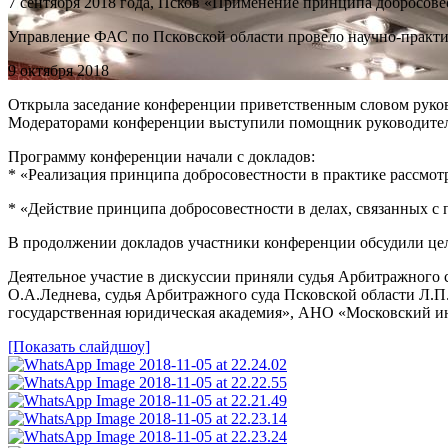
7 сентября 2018 года, Псков «Применение принципа добросове
Управление ФАС по Псковской области провело научно-практ
9 октября 2018
Открыла заседание конференции приветственным словом руко
Модераторами конференции выступили помощник руководителя
Программу конференции начали с докладов:
* «Реализация принципа добросовестности в практике рассмо
* «Действие принципа добросовестности в делах, связанных с 
В продолжении докладов участники конференции обсудили цел
Деятельное участие в дискуссии приняли судья Арбитражного с
О.А.Леднева, судья Арбитражного суда Псковской области Л.П
государственная юридическая академия», АНО «Московский ин
[Показать слайдшоу]