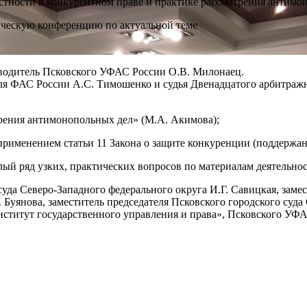
стности в конкурентном праве и практике рассмотрения антимо
ическую конференцию по актуальной теме
водитель Псковского УФАС России О.В. Милонаец.
 ФАС России А.С. Тимошенко и судья Двенадцатого арбитражн
трения антимонопольных дел» (М.А. Акимова);
применением статьи 11 Закона о защите конкуренции (поддержан
ый ряд узких, практических вопросов по материалам деятельн
уда Северо-Западного федерального округа И.Г. Савицкая, заме
. Буянова, заместитель председателя Псковского городского су
ститут государственного управления и права», Псковского УФА