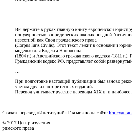
Вы держите в руках главную книгу европейской юриспру
популярностью в юридических школах поздней Античнос
известной как Свод гражданского права
(Corpus Iuris Civilis). Этот текст лежит в основании ю
моделью для Кодекса Наполеона
(1804 г.) и Австрийского гражданского кодекса (1811 г.
Гражданский кодекс РФ, представляет собой развернуты
…
При подготовке настоящей публикации был заново рекон
учетом других авторитетных изданий.
Перевод учитывает русские переводы XIX в. и наиболее
Скачать перевод «Институций» Гая можно на сайте
Консульта
© 2017 Центр изучения
римского права