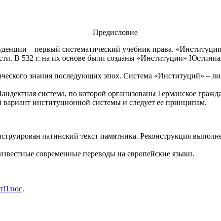
Предисловие
денции – первый систематический учебник права. «Институции»
ти. В 532 г. на их основе были созданы «Институции» Юстиниа
ридического знания последующих эпох. Система «Институций» – ли
). Пандектная система, по которой организованы Германское гра
й вариант институционной системы и следует ее принципам.
струирован латинский текст памятника. Реконструкция выполнен
 известные современные переводы на европейские языки.
нтПлюс
.