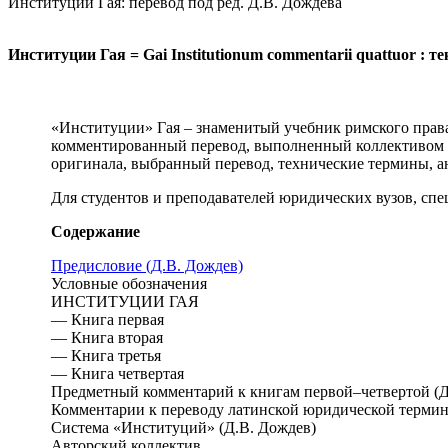
Институции Гая: перевод под ред. Д.В. Дождева
Институции Гая = Gai Institutionum commentarii quattuor : тек
«Институции» Гая – знаменитый учебник римского права (I
комментированный перевод, выполненный коллективом 
оригинала, выбранный перевод, технические термины, а
Для студентов и преподавателей юридических вузов, спе
Содержание
Предисловие (Д.В. Дождев)
Условные обозначения
ИНСТИТУЦИИ ГАЯ
— Книга первая
— Книга вторая
— Книга третья
— Книга четвертая
Предметный комментарий к книгам первой–четвертой (Д
Комментарии к переводу латинской юридической терми
Система «Институций» (Д.В. Дождев)
Авторский коллектив