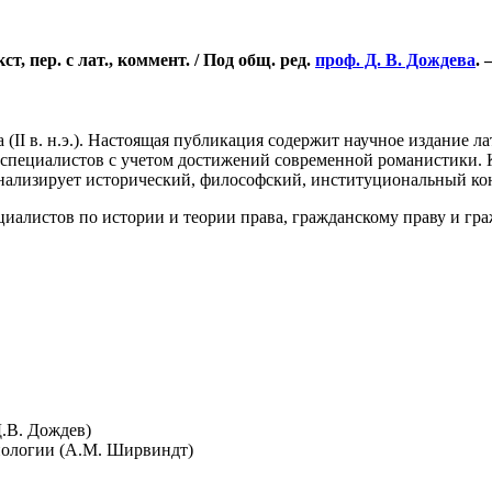
ст, пер. с лат., коммент. / Под общ. ред.
проф. Д. В. Дождева
. 
I в. н.э.). Настоящая публикация содержит научное издание лати
специалистов с учетом достижений современной романистики. 
нализирует исторический, философский, институциональный кон
циалистов по истории и теории права, гражданскому праву и гр
.В. Дождев)
нологии (А.М. Ширвиндт)