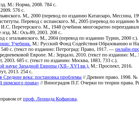
зд. М.: Норма, 2008. 784 с.
2009. 576 с.
ьянского. М., 2000 (перевод по изданию Катанзаро, Мессина, 199
нституты. Перевод с испанского. М., 2005 (перевод по изданию Ма
 И.С. Перетерского. М., 1948 (учебник многократно переиздавалс
зд. М.: Ось-89, 2003. 208 с.
с итальянского. М., 2004 (перевод по изданию Турин, 2000 г.).
ении: Учебник.
М.: Русский Фонд Содействия Образованию и Наук
 540 с. (текст по изданию: Петроград: Право, 1917. —
онлайн-про
едневековой Европе. М.: Зерцало, 2010. (текст по изданию: М., 1
2003. 685 с. (текст по изданию: Москва, 1883. 733 с.).
й науке Западной Европы (XII– XVI вв.).
М.: Проспект, 2016.
т, 2013. 254 с.
в Средние века: постановка проблемы
// Древнее право. 1998. № 
й римского права»
// Виноградов П.Г. Очерки по теории права. Р
 правом от
проф. Леонида Кофанова
.