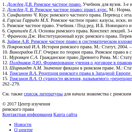
1.
Дождев Д.В.
Римcкое частное право.
Учебник для вузов. 3-е и
2.
Дождев Д. В.
Римское частное право: практ. курс.
М.: Норма, 
3.
Санфилиппо Ч.
Курс римского частного права. Перевод с итал
4.
Гарсиа Гарридо М.Х.
Римское частное право: казусы, иски, и
5. Римское частное право. Учебник / Под ред. И.Б. Новицкого и
6.
Скрипилёв Е.А.
Основы римского права. Конспект лекций. 3-е и
7.
Франчози Дж.
Институционный курс римского права. Перевод 
8.
Зайков А.В.
Римское частное право в систематическом излож
9.
Покровский И.А.
История римского права. М.: Статут, 2004. –
10.
Виноградов П.Г.
Очерки по теории права. Римское право в ср
11.
Муромцев С.А.
Гражданское право Древнего Рима. М.: Статут, 
12.
Полдников Д.Ю.
Формирование учения о договоре в правово
13.
Ширвиндт А.М.
Значение фикции в римском праве. М.: Стату
14.
Томсинов В.А.
Рецепция римского права в Западной Европе 
15.
Томсинов В.А.
О сущности явления, называемого «рецепцие
262–279.
См. также
список литературы
для начала знакомства с римским
© 2017 Центр изучения
римского права
Контактная информация
Карта сайта
Новости
О центре