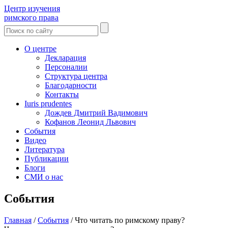
Центр изучения
римского права
О центре
Декларация
Персоналии
Структура центра
Благодарности
Контакты
Iuris prudentes
Дождев Дмитрий Вадимович
Кофанов Леонид Львович
События
Видео
Литература
Публикации
Блоги
СМИ о нас
События
Главная
/
События
/
Что читать по римскому праву?