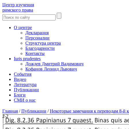
Центр изучения
римского права
О центре
Декларация
Персоналии
Структура центра
Благодарности
Контакты
Iuris prudentes
Дождев Дмитрий Вадимович
Кофанов Леонид Львович
События
Видео
Литература
Публикации
Блоги
СМИ о нас
Главная
/
Публикации
/
Некоторые замечания к переводам 8-й 
2-2