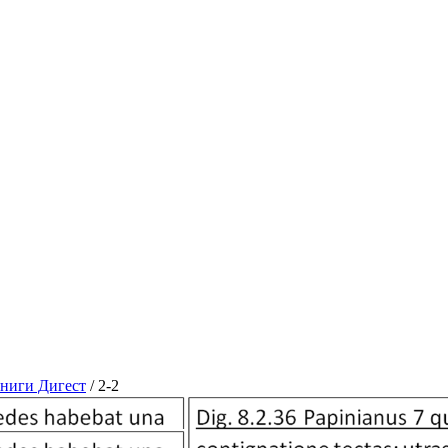
книги Дигест
/
2-2