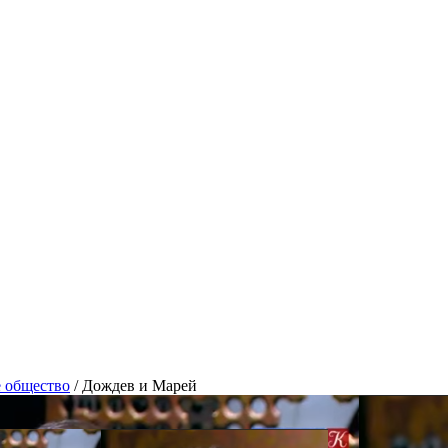
е общество
/
Дождев и Марей