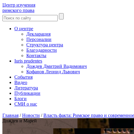
Центр изучения
римского права
О центре
Декларация
Персоналии
Структура центра
Благодарности
Контакты
Iuris prudentes
Дождев Дмитрий Вадимович
Кофанов Леонид Львович
События
Видео
Литература
Публикации
Блоги
СМИ о нас
Главная
/
Новости
/
Власть факта: Римское право и современно
Дождев и Марей