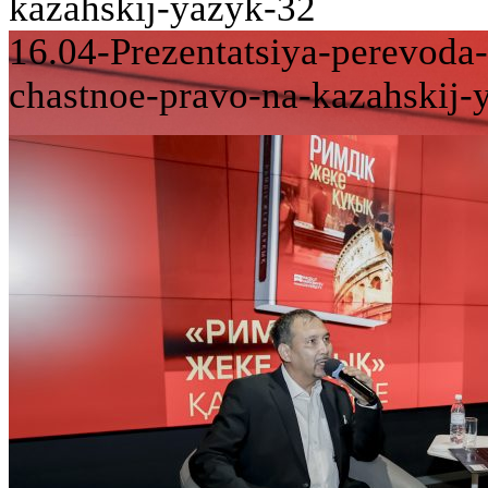
kazahskij-yazyk-32
16.04-Prezentatsiya-perevod
chastnoe-pravo-na-kazahskij-