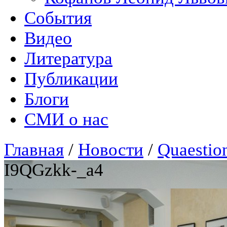
События
Видео
Литература
Публикации
Блоги
СМИ о нас
Главная
/
Новости
/
Quaestio
I9QGzkk-_a4