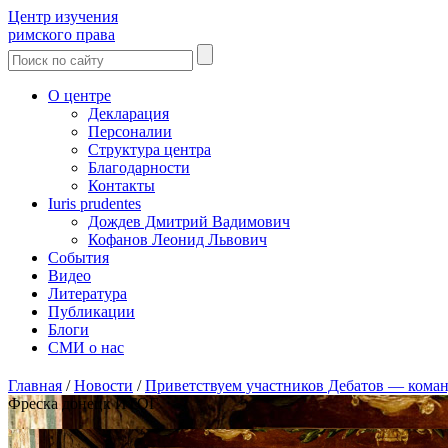
Центр изучения
римского права
О центре
Декларация
Персоналии
Структура центра
Благодарности
Контакты
Iuris prudentes
Дождев Дмитрий Вадимович
Кофанов Леонид Львович
События
Видео
Литература
Публикации
Блоги
СМИ о нас
Главная
/
Новости
/
Приветствуем участников Дебатов — команду
Фреска донецк ИТОГ