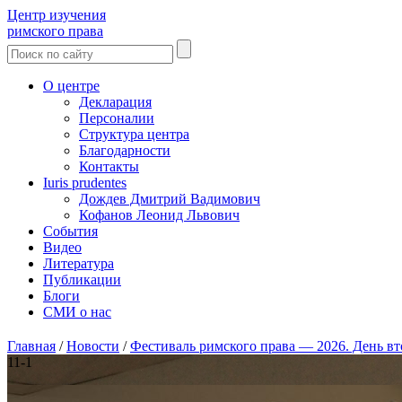
Центр изучения
римского права
О центре
Декларация
Персоналии
Структура центра
Благодарности
Контакты
Iuris prudentes
Дождев Дмитрий Вадимович
Кофанов Леонид Львович
События
Видео
Литература
Публикации
Блоги
СМИ о нас
Главная
/
Новости
/
Фестиваль римского права — 2026. День вт
11-1