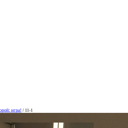
орой: игра!
/
11-1