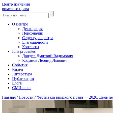
Центр изучения
римского права
О центре
Декларация
Персоналии
Структура центра
Благодарности
Контакты
Iuris prudentes
Дождев Дмитрий Вадимович
Кофанов Леонид Львович
События
Видео
Литература
Публикации
Блоги
СМИ о нас
Главная
/
Новости
/
Фестиваль римского права — 2026. День пе
1