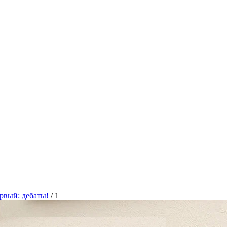
рвый: дебаты!
/
1