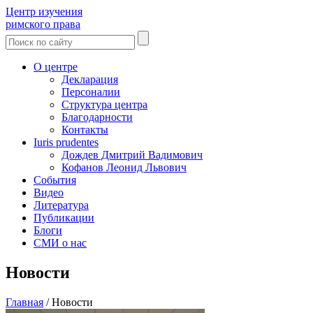
Центр изучения
римского права
О центре
Декларация
Персоналии
Структура центра
Благодарности
Контакты
Iuris prudentes
Дождев Дмитрий Вадимович
Кофанов Леонид Львович
События
Видео
Литература
Публикации
Блоги
СМИ о нас
Новости
Главная
/
Новости