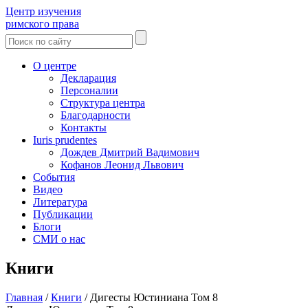
Центр изучения
римского права
О центре
Декларация
Персоналии
Структура центра
Благодарности
Контакты
Iuris prudentes
Дождев Дмитрий Вадимович
Кофанов Леонид Львович
События
Видео
Литература
Публикации
Блоги
СМИ о нас
Книги
Главная
/
Книги
/
Дигесты Юстиниана Том 8